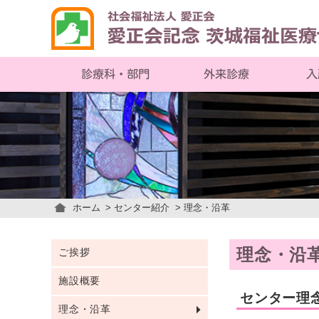
入
診療科・部門
外来診療
ホーム
センター紹介
理念・沿革
理念・沿
ご挨拶
施設概要
センター理
理念・沿革