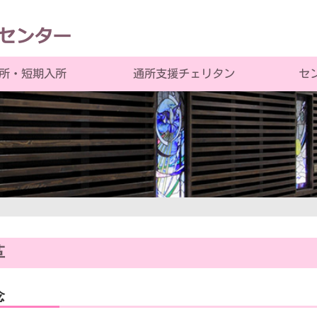
通所支援チェリタン
所・短期入所
セ
革
念