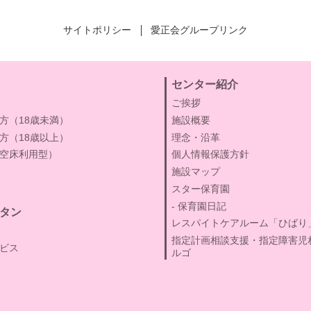
サイトポリシー
愛正会グループリンク
センター紹介
ご挨拶
方（18歳未満）
施設概要
方（18歳以上）
理念・沿革
空床利用型）
個人情報保護方針
施設マップ
スター保育園
保育園日記
タン
レスパイトケアルーム「ひばり
指定計画相談支援・指定障害児
ビス
ルゴ