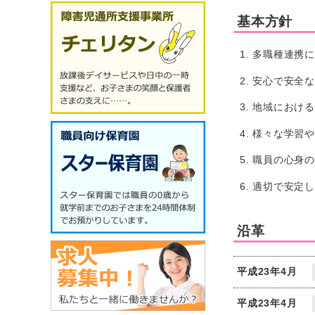
基本方針
多職種連携
安心で安全
地域におけ
様々な学習
職員の心身
適切で安定
沿革
平成23年4月
平成23年4月