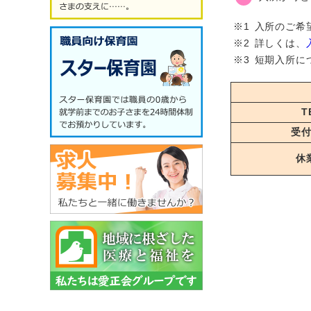
※1
入所のご希
※2
詳しくは、
※3
短期入所に
T
受
休